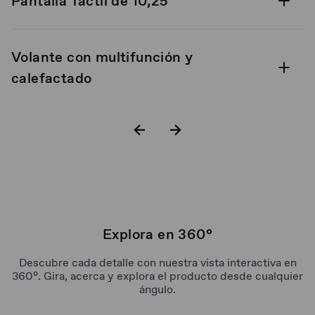
Pantalla Táctil de 10,25”​
Volante con multifunción y
calefactado
Clúster Digital
Todo el espacio de una SUV en un
Hatchback
Explora en 360°
Descubre cada detalle con nuestra vista interactiva en
360°. Gira, acerca y explora el producto desde cualquier
ángulo.