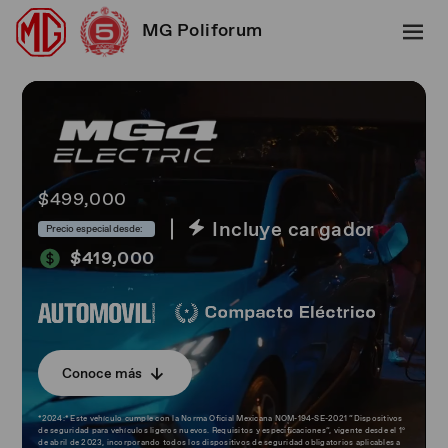
MG Poliforum
$499,000
Incluye cargador
Precio especial desde:
$419,000
Conoce más
*2024:* Este vehículo cumple con la Norma Oficial Mexicana NOM-194-SE-2021 “Dispositivos
de seguridad para vehículos ligeros nuevos. Requisitos y especificaciones”, vigente desde el 1º
de abril de 2023, incorporando todos los dispositivos de seguridad obligatorios aplicables a