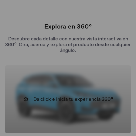
Cargador Inalambrico
Explora en 360°
Asientos Eléctricos con memorias
Descubre cada detalle con nuestra vista interactiva en
360°. Gira, acerca y explora el producto desde cualquier
ángulo.
Volante Multifunción
Da click e inicia tu experiencia 360°