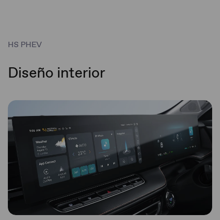
Estribos Laterales
Spoiler trasero deportivo
HS PHEV
Diseño interior
Cajuela eléctrica