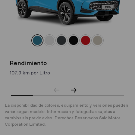
Rendimiento
A
107.9 km por Litro
+
La disponibilidad de colores, equipamiento y versiones pueden
variar según modelo. Información y fotografías sujetas a
cambios sin previo aviso. Derechos Reservados Saic Motor
Corporation Limited.