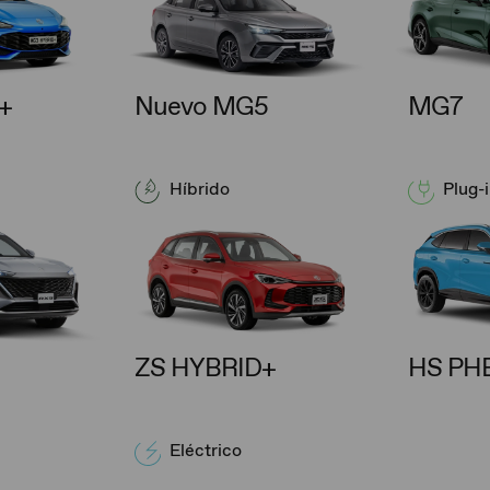
​
Nuevo MG5
MG7
Híbrido
Plug-i
ZS HYBRID+
HS PH
Eléctrico