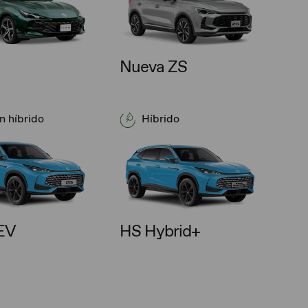
Nueva ZS
n híbrido
Híbrido
EV
HS Hybrid+