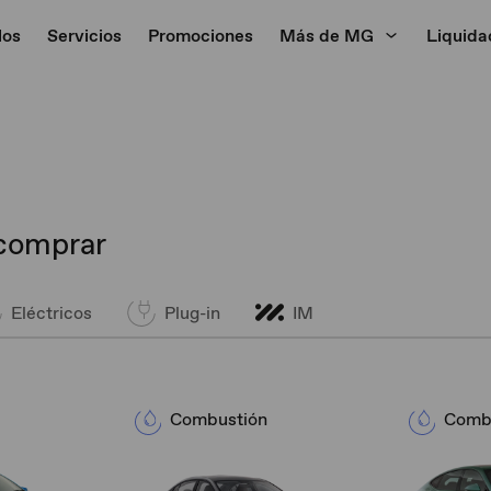
los
Servicios
Promociones
Más de MG
Liquida
 comprar
Eléctricos
Plug-in
IM
Combustión
Comb