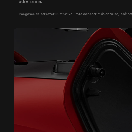
adrenalina.
Imágenes de carácter ilustrativo. Para conocer más detalles, acérca