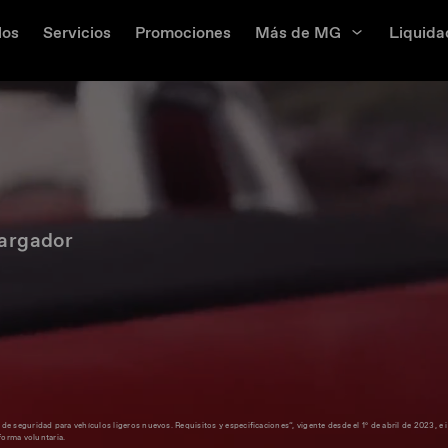
los
Servicios
Promociones
Más de MG
Liquida
argador
seguridad para vehículos ligeros nuevos. Requisitos y especificaciones”, vigente desde el 1º de abril de 2023, e 
orma voluntaria.