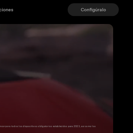
ciones
Configúralo
incorpora todos los dispositivos obligatorios establecidos para 2023, así como los