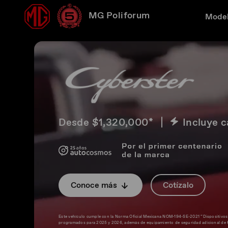
MG Poliforum
Mode
Desde $1,320,000*
Incluye c
Conoce más
Cotízalo
Este vehículo cumple con la Norma Oficial Mexicana NOM-194-SE-2021 “Dispositivos de 
programados para 2025 y 2026, además de equipamiento de seguridad adicional de f